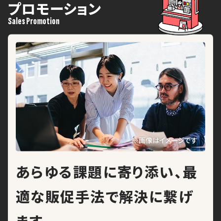
プロモーション
Sales Promotion
Home
ホーム
Company
会社について
Service
事業内容
※画像はイメージです
Recruit
あらゆる課題に寄り添い、
最
採用情報
News
適な販促手法で解決に繋げ
お知らせ
ます。