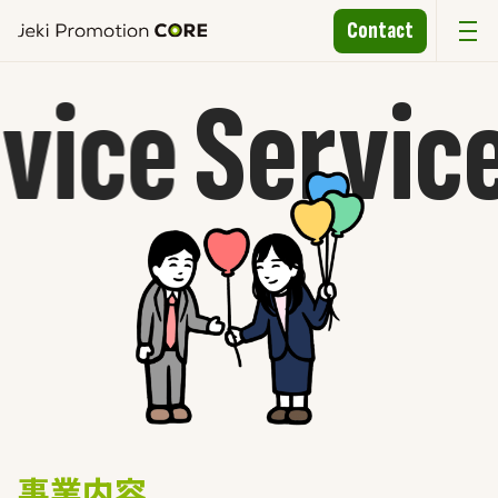
Contact
ervice
Servi
事
業
内
容