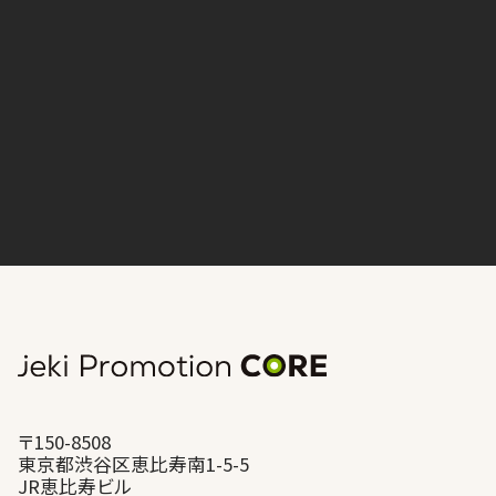
加したい」という気持ちへつなげます。
対応領域
各種SNS運用
バナー制作
サイネージ制作
Webサイト制作 など
〒150-8508
東京都渋谷区恵比寿南1-5-5
JR恵比寿ビル